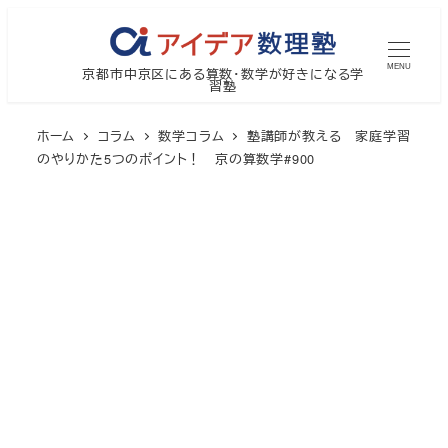
メ
イ
MENU
京都市中京区にある算数・数学が好きになる学
ン
習塾
コ
ン
ホーム
コラム
数学コラム
塾講師が教える 家庭学習
テ
のやりかた5つのポイント！ 京の算数学#900
ン
ツ
へ
移
動