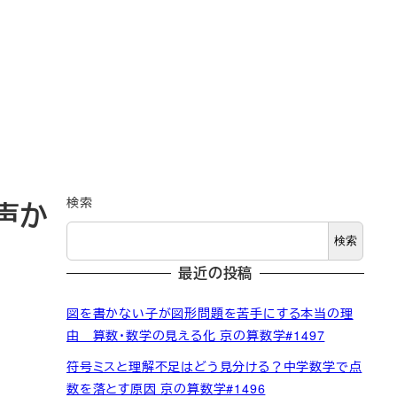
検索
声か
検索
最近の投稿
図を書かない子が図形問題を苦手にする本当の理
由 算数・数学の見える化 京の算数学#1497
符号ミスと理解不足はどう見分ける？中学数学で点
数を落とす原因 京の算数学#1496