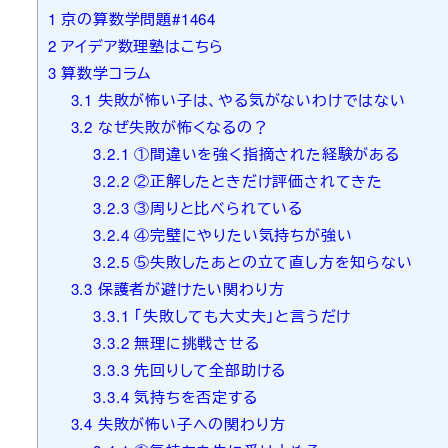
1
京の算数学問題#1464
2
アイデア数理塾はこちら
3
算数学コラム
3.1
失敗が怖い子は、やる気がないわけではない
3.2
なぜ失敗が怖くなるの？
3.2.1
①間違いを強く指摘された経験がある
3.2.2
②正解したときだけ評価されてきた
3.2.3
③周りと比べられている
3.2.4
④完璧にやりたい気持ちが強い
3.2.5
⑤失敗したあとの立て直し方を知らない
3.3
保護者が避けたい関わり方
3.3.1
「失敗しても大丈夫」と言うだけ
3.3.2
無理に挑戦させる
3.3.3
先回りして全部助ける
3.3.4
気持ちを否定する
3.4
失敗が怖い子への関わり方