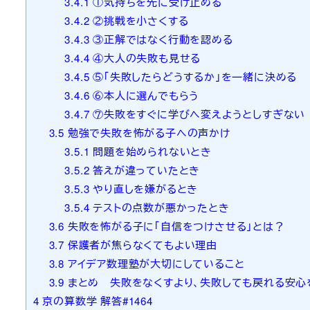
3.4.1
①気持ちを先に受け止める
3.4.2
②挑戦を小さくする
3.4.3
③正解ではなく行動を認める
3.4.4
④大人の失敗も見せる
3.4.5
⑤「失敗したらどうするか」を一緒に決める
3.4.6
⑥本人に選んでもらう
3.4.7
⑦失敗をすぐに学びへ変えようとしすぎない
3.5
勉強で失敗を怖がる子への声かけ
3.5.1
問題を始められないとき
3.5.2
答えが違っていたとき
3.5.3
やり直しを嫌がるとき
3.5.4
テストの点数が悪かったとき
3.6
失敗を怖がる子に「自信をつけさせる」とは？
3.7
保護者が焦らなくてもよい理由
3.8
アイデア数理塾が大切にしていること
3.9
まとめ 失敗をなくすより、失敗しても戻れる安心
4
京の算数学 解答#1464