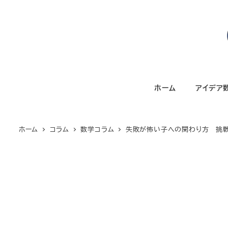
メ
イ
ン
コ
ン
テ
ホーム
アイデア
ン
ツ
へ
ホーム
コラム
数学コラム
失敗が怖い子への関わり方 挑戦
移
動