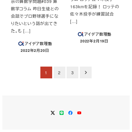
京の算数学問題#039 算
163kmを記録！ ロッテの
数学コラム 昨日生徒との
佐々木投手が練習試合
会話でプロ野球選手にな
[…]
りたいという話が出てき
た。も […]
アイデア数理塾
2022年2月19日
アイデア数理塾
投稿日
2022年2月20日
投稿日
投
1
2
3
稿
の
ペ
Twitter
LINE
Facebook
YouTube
ー