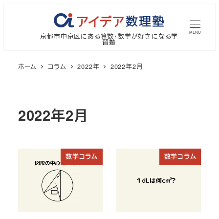
メ
イ
MENU
京都市中京区にある算数・数学が好きになる学
ン
習塾
コ
ン
ホーム
コラム
2022年
2022年2月
テ
ン
ツ
2022年2月
へ
移
動
数学コラム
数学コラム