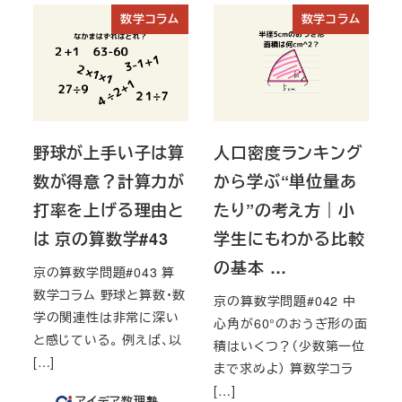
数学コラム
数学コラム
野球が上手い子は算
人口密度ランキング
数が得意？計算力が
から学ぶ“単位量あ
打率を上げる理由と
たり”の考え方｜小
は 京の算数学#43
学生にもわかる比較
の基本 …
京の算数学問題#043 算
数学コラム 野球と算数・数
京の算数学問題#042 中
学の関連性は非常に深い
心角が60°のおうぎ形の面
と感じている。 例えば、以
積はいくつ？（少数第一位
[…]
まで求めよ） 算数学コラ
[…]
アイデア数理塾