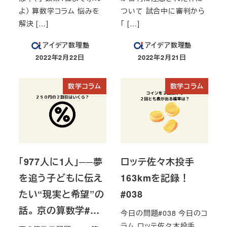
よ） 算数学コラム 悩みを
ついて 試合中に審判から
解決 […]
「 […]
アイデア数理塾
アイデア数理塾
2022年2月22日
2022年2月21日
投稿日
投稿日
数学コラム
数学コラム
「977人に1人」──夢
ロッテ佐々木投手
を追う子どもに伝え
163kmを記録！
たい“現実と希望”の
#038
話。 京の算数学#…
今日の問題#038 今日のコ
ラム ロッテ佐々木投手