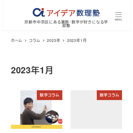
メ
イ
MENU
京都市中京区にある算数・数学が好きになる学
ン
習塾
コ
ン
ホーム
コラム
2023年
2023年1月
テ
ン
ツ
2023年1月
へ
移
動
数学コラム
数学コラム