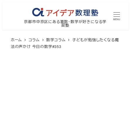
メ
イ
MENU
京都市中京区にある算数・数学が好きになる学
ン
習塾
コ
ン
ホーム
コラム
数学コラム
子どもが勉強したくなる魔
テ
法の声かけ 今日の数学#353
ン
ツ
へ
移
動