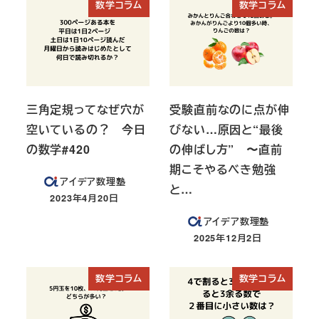
数学コラム
数学コラム
三角定規ってなぜ穴が
受験直前なのに点が伸
空いているの？ 今日
びない…原因と“最後
の数学#420
の伸ばし方” 〜直前
期こそやるべき勉強
アイデア数理塾
と…
2023年4月20日
投稿日
アイデア数理塾
2025年12月2日
投稿日
数学コラム
数学コラム