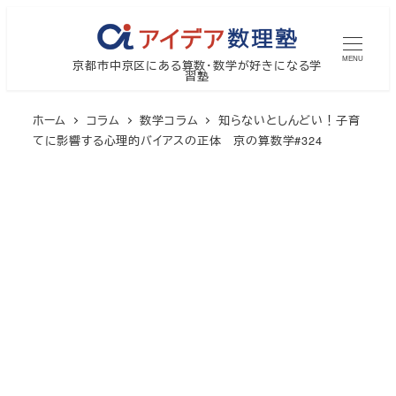
メ
イ
MENU
京都市中京区にある算数・数学が好きになる学
ン
習塾
コ
ン
ホーム
コラム
数学コラム
知らないとしんどい！子育
テ
てに影響する心理的バイアスの正体 京の算数学#324
ン
ツ
へ
移
動