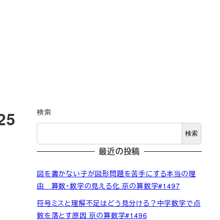
検索
25
検索
最近の投稿
図を書かない子が図形問題を苦手にする本当の理
由 算数・数学の見える化 京の算数学#1497
符号ミスと理解不足はどう見分ける？中学数学で点
数を落とす原因 京の算数学#1496