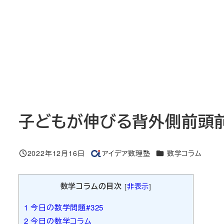
子どもが伸びる背外側前頭前
カテゴリー
2022年12月16日
アイデア数理塾
数学コラム
投稿日
著
者
数学コラムの目次
[
非表示
]
1
今日の数学問題#325
2
今日の数学コラム