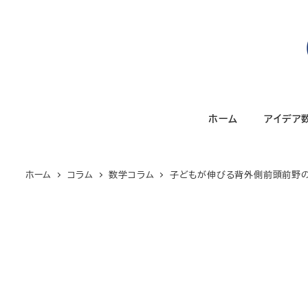
メ
イ
ン
コ
ン
テ
ホーム
アイデア
ン
ツ
へ
ホーム
コラム
数学コラム
子どもが伸びる背外側前頭前野の
移
動