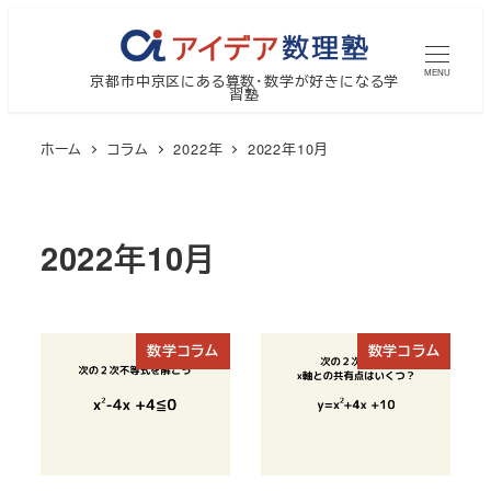
メ
イ
MENU
京都市中京区にある算数・数学が好きになる学
ン
習塾
コ
ン
ホーム
コラム
2022年
2022年10月
テ
ン
ツ
2022年10月
へ
移
動
数学コラム
数学コラム