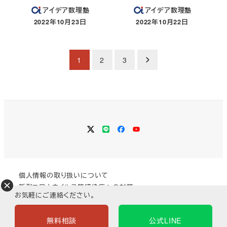
アイデア数理塾
アイデア数理塾
2022年10月23日
2022年10月22日
投稿日
投稿日
投
1
2
3
稿
の
ペ
Twitter
LINE
Facebook
YouTube
ー
ジ
個人情報の取り扱いについて
送
新型コロナウイルス等感染症への対策
お気軽にご連絡ください。
り
無料相談
公式LINE
©2022 アイデア数理塾 ／
一般社団法人Space Tweedia