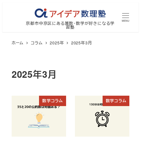
メ
イ
MENU
京都市中京区にある算数・数学が好きになる学
ン
習塾
コ
ン
ホーム
コラム
2025年
2025年3月
テ
ン
ツ
2025年3月
へ
移
動
数学コラム
数学コラム