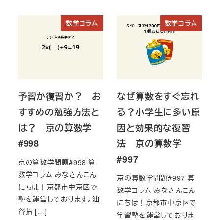
投稿日
数学コラム
数学コラム
予習か復習か？ お
なぜ算数をすぐ忘れ
すすめの勉強方法と
る？小学生に多い原
は？ 京の算数学
因と効果的な復習
#998
法 京の算数学
#997
京の算数学問題#998 算
数学コラム みなさんこん
京の算数学問題#997 算
にちは！京都市中京区で
数学コラム みなさんこん
塾を運営しております。油
にちは！京都市中京区で
谷拓 […]
学習塾を運営しておりま