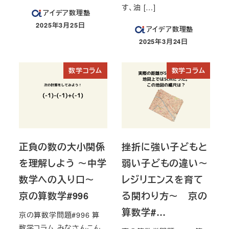
す、油 […]
アイデア数理塾
2025年3月25日
アイデア数理塾
投稿日
2025年3月24日
投稿日
数学コラム
数学コラム
正負の数の大小関係
挫折に強い子どもと
を理解しよう ～中学
弱い子どもの違い～
数学への入り口～
レジリエンスを育て
京の算数学#996
る関わり方～ 京の
算数学#…
京の算数学問題#996 算
数学コラム みなさんこん