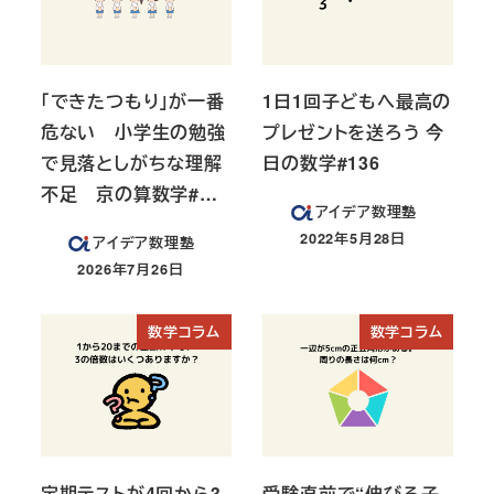
「できたつもり」が一番
1日1回子どもへ最高の
危ない 小学生の勉強
プレゼントを送ろう 今
で見落としがちな理解
日の数学#136
不足 京の算数学#…
アイデア数理塾
2022年5月28日
アイデア数理塾
投稿日
2026年7月26日
投稿日
数学コラム
数学コラム
定期テストが4回から3
受験直前で“伸びる子