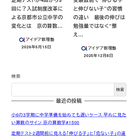
回に？入試制度改革に
と伸びない子”の習慣
よる京都市公立中学の
の違い 最後の伸びは
変化とは 京の算数…
勉強量ではなく“整
え…
アイデア数理塾
2026年5月15日
アイデア数理塾
投稿日
2025年12月8日
投稿日
検索
検索
最近の投稿
小6の3学期に中学準備を始めても遅いケース 早めに見た
い算数のサイン 京の算数学#1500
定期テスト2週間前に見える「伸びる子」と「危ない子」の違