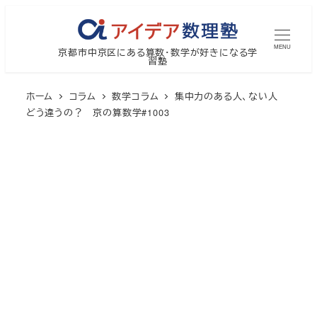
メ
イ
MENU
京都市中京区にある算数・数学が好きになる学
ン
習塾
コ
ン
ホーム
コラム
数学コラム
集中力のある人、ない人
テ
どう違うの？ 京の算数学#1003
ン
ツ
へ
移
動