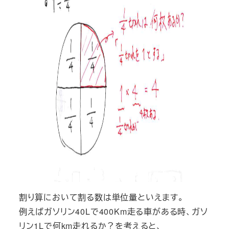
割り算において割る数は単位量といえます。
例えばガソリン40Lで400Km走る車がある時、ガソ
リン1Lで何km走れるか？を考えると、