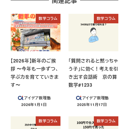
関連記事
数学コラム
数学コラム
【2026年】新年のご挨
「質問されると黙っちゃ
拶 〜今年も一歩ずつ、
う子」に効く！考えを引
学ぶ力を育てていきま
き出す会話術 京の算
す〜
数学#1233
アイデア数理塾
アイデア数理塾
2026年1月1日
2025年11月17日
投稿日
投稿日
数学コラム
数学コラム