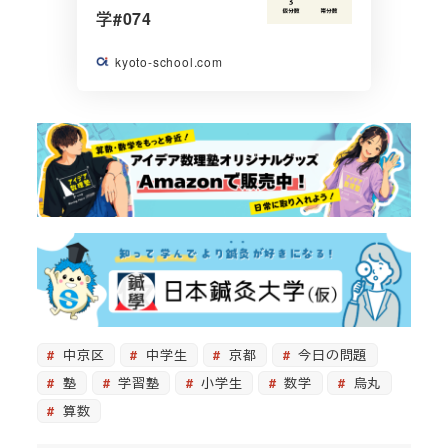
学#074
kyoto-school.com
中京区
中学生
京都
今日の問題
塾
学習塾
小学生
数学
烏丸
算数