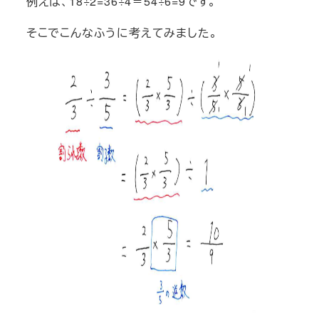
例えば、18÷2=36÷4＝54÷6=9です。
そこでこんなふうに考えてみました。