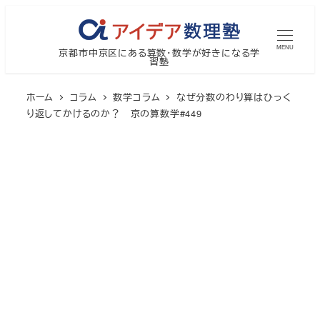
メ
イ
MENU
京都市中京区にある算数・数学が好きになる学
ン
習塾
コ
ン
ホーム
コラム
数学コラム
なぜ分数のわり算はひっく
テ
り返してかけるのか？ 京の算数学#449
ン
ツ
へ
移
動