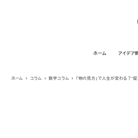
メ
イ
ン
コ
ン
テ
ホーム
アイデア
ン
ツ
へ
ホーム
コラム
数学コラム
「物の見方」で人生が変わる？“捉
移
動