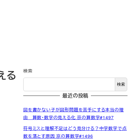
検索
える
検索
最近の投稿
図を書かない子が図形問題を苦手にする本当の理
由 算数・数学の見える化 京の算数学#1497
符号ミスと理解不足はどう見分ける？中学数学で点
数を落とす原因 京の算数学#1496