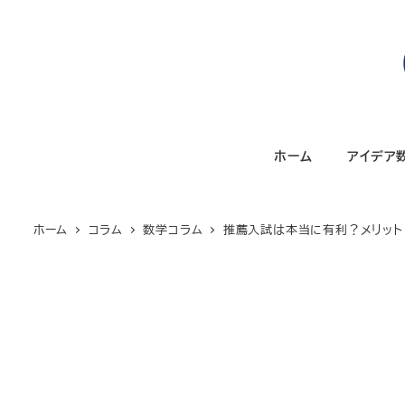
メ
イ
ン
コ
ン
テ
ホーム
アイデア
ン
ツ
へ
ホーム
コラム
数学コラム
推薦入試は本当に有利？メリット・
移
動