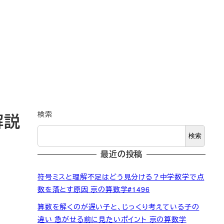
検索
解説
検索
最近の投稿
符号ミスと理解不足はどう見分ける？中学数学で点
数を落とす原因 京の算数学#1496
算数を解くのが遅い子と、じっくり考えている子の
違い 急がせる前に見たいポイント 京の算数学