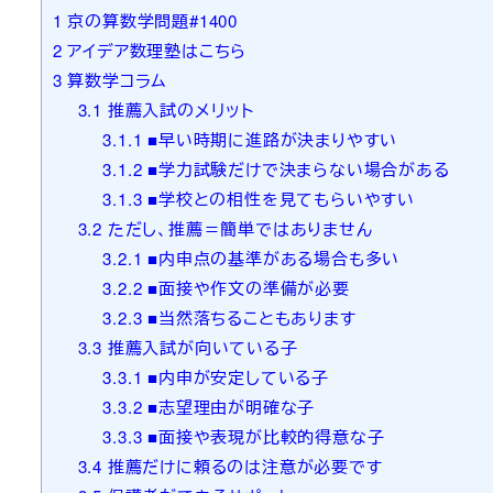
1
京の算数学問題#1400
2
アイデア数理塾はこちら
3
算数学コラム
3.1
推薦入試のメリット
3.1.1
■早い時期に進路が決まりやすい
3.1.2
■学力試験だけで決まらない場合がある
3.1.3
■学校との相性を見てもらいやすい
3.2
ただし、推薦＝簡単ではありません
3.2.1
■内申点の基準がある場合も多い
3.2.2
■面接や作文の準備が必要
3.2.3
■当然落ちることもあります
3.3
推薦入試が向いている子
3.3.1
■内申が安定している子
3.3.2
■志望理由が明確な子
3.3.3
■面接や表現が比較的得意な子
3.4
推薦だけに頼るのは注意が必要です