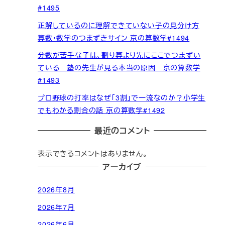
#1495
正解しているのに理解できていない子の見分け方
算数・数学のつまずきサイン 京の算数学#1494
分数が苦手な子は、割り算より先にここでつまずい
ている 塾の先生が見る本当の原因 京の算数学
#1493
プロ野球の打率はなぜ「3割」で一流なのか？小学生
でもわかる割合の話 京の算数学#1492
最近のコメント
表示できるコメントはありません。
アーカイブ
2026年8月
2026年7月
2026年6月