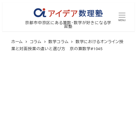
メ
イ
MENU
京都市中京区にある算数・数学が好きになる学
ン
習塾
コ
ン
ホーム
コラム
数学コラム
数学におけるオンライン授
テ
業と対面授業の違いと選び方 京の算数学#1045
ン
ツ
へ
移
動