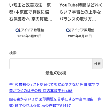
い理由と改善方法 京
YouTube時間はどれく
都・中京区で算数に悩
らい？学習との上手な
む保護者へ 京の算数…
バランスの取り方…
アイデア数理塾
アイデア数理塾
2026年3月31日
2025年8月28日
投稿日
投稿日
検索
検索
最近の投稿
中1の最初のテストが良くても安心できない理由 数学で
差がつくのはその後 京の算数学#1498
図を書かない子が図形問題を苦手にする本当の理由 算
数・数学の見える化 京の算数学#1497