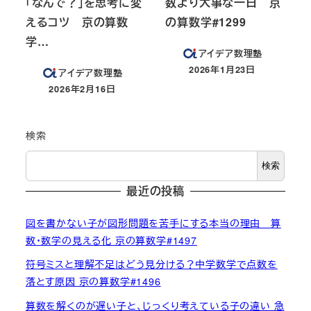
「なんで？」を思考に変
数より大事な一日 京
えるコツ 京の算数
の算数学#1299
学…
アイデア数理塾
2026年1月23日
アイデア数理塾
投稿日
2026年2月16日
投稿日
検索
検索
最近の投稿
図を書かない子が図形問題を苦手にする本当の理由 算
数・数学の見える化 京の算数学#1497
符号ミスと理解不足はどう見分ける？中学数学で点数を
落とす原因 京の算数学#1496
算数を解くのが遅い子と、じっくり考えている子の違い 急