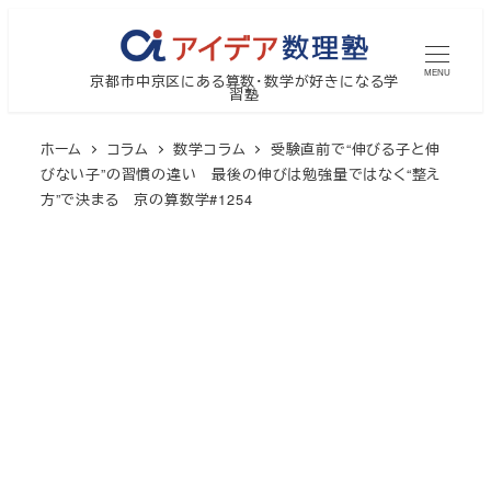
メ
イ
MENU
京都市中京区にある算数・数学が好きになる学
ン
習塾
コ
ン
ホーム
コラム
数学コラム
受験直前で“伸びる子と伸
テ
びない子”の習慣の違い 最後の伸びは勉強量ではなく“整え
方”で決まる 京の算数学#1254
ン
ツ
へ
移
動