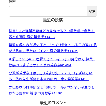
検索
検索
最近の投稿
符号ミスと理解不足はどう見分ける？中学数学で点数を
落とす原因 京の算数学#1496
算数を解くのが遅い子と、じっくり考えている子の違い 急
がせる前に見たいポイント 京の算数学#1495
正解しているのに理解できていない子の見分け方 算数・
数学のつまずきサイン 京の算数学#1494
分数が苦手な子は、割り算より先にここでつまずいてい
る 塾の先生が見る本当の原因 京の算数学#1493
プロ野球の打率はなぜ「3割」で一流なのか？小学生でも
わかる割合の話 京の算数学#1492
最近のコメント