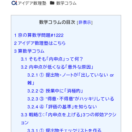
カテゴリー
アイデア数理塾
数学コラム
著
者
数学コラムの目次
[
非表示
]
1
京の算数学問題#1222
2
アイデア数理塾はこちら
3
算数学コラム
3.1
そもそも「内申点」って何？
3.2
内申点が低くなる「意外な原因」
3.2.1
① 提出物・ノートが「出していない or
雑」
3.2.2
② 授業中に「消極的」
3.2.3
③ “得意・不得意”がハッキリしている
3.2.4
④ 「評価の基準」を知らない
3.3
戦略①：「内申点を上げる」3つの即効アクシ
ョン
3.3.1
① 提出物チェックリストを作る