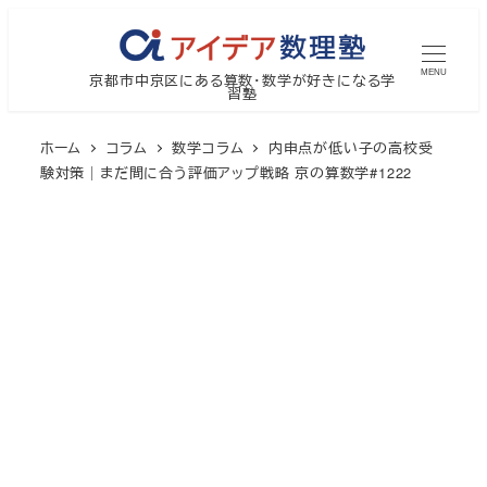
メ
イ
MENU
京都市中京区にある算数・数学が好きになる学
ン
習塾
コ
ン
ホーム
コラム
数学コラム
内申点が低い子の高校受
テ
験対策｜まだ間に合う評価アップ戦略 京の算数学#1222
ン
ツ
へ
移
動