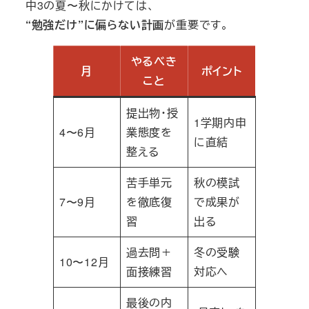
中3の夏〜秋にかけては、
“勉強だけ”に偏らない計画
が重要です。
やるべき
月
ポイント
こと
提出物・授
1学期内申
4〜6月
業態度を
に直結
整える
苦手単元
秋の模試
7〜9月
を徹底復
で成果が
習
出る
過去問＋
冬の受験
10〜12月
面接練習
対応へ
最後の内