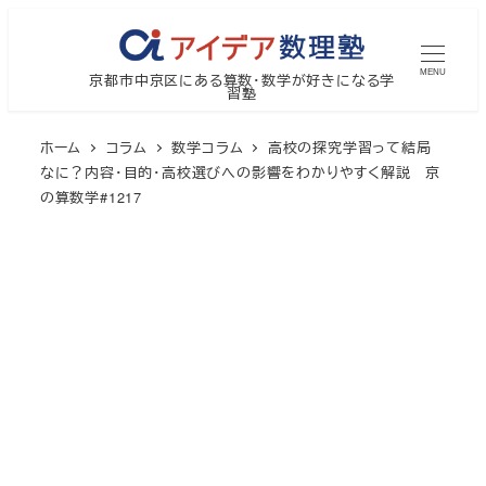
メ
イ
MENU
京都市中京区にある算数・数学が好きになる学
ン
習塾
コ
ン
ホーム
コラム
数学コラム
高校の探究学習って結局
テ
なに？内容・目的・高校選びへの影響をわかりやすく解説 京
の算数学#1217
ン
ツ
へ
移
動