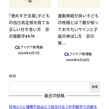
「褒めすぎ注意」子ども
運動神経が良い子ども
の自己肯定感を育てる
の特徴とは？親が知っ
正しい付き合い方 京
ておきたいサインと才
の算数学#676
能の伸ばし方 京の
算…
アイデア数理塾
2024年5月7日
アイデア数理塾
投稿日
2024年6月25日
投稿日
検索
検索
最近の投稿
符号ミスと理解不足はどう見分ける？中学数学で点数を