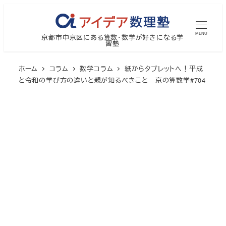
メ
イ
MENU
京都市中京区にある算数・数学が好きになる学
ン
習塾
コ
ン
ホーム
コラム
数学コラム
紙からタブレットへ！平成
テ
と令和の学び方の違いと親が知るべきこと 京の算数学#704
ン
ツ
へ
移
動