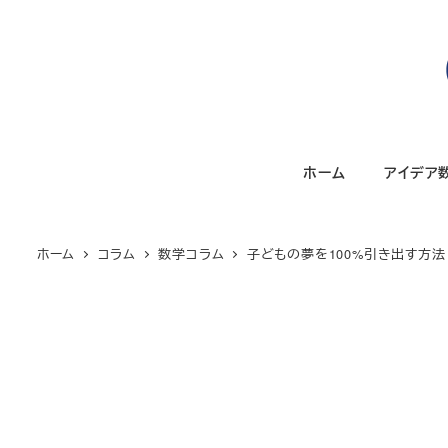
メ
イ
ン
コ
ン
テ
ホーム
アイデア
ン
ツ
へ
ホーム
コラム
数学コラム
子どもの夢を100%引き出す方法 
移
動