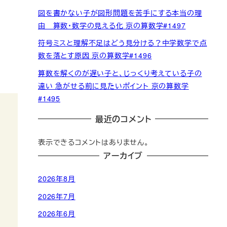
図を書かない子が図形問題を苦手にする本当の理
由 算数・数学の見える化 京の算数学#1497
符号ミスと理解不足はどう見分ける？中学数学で点
数を落とす原因 京の算数学#1496
算数を解くのが遅い子と、じっくり考えている子の
違い 急がせる前に見たいポイント 京の算数学
#1495
最近のコメント
表示できるコメントはありません。
アーカイブ
2026年8月
2026年7月
2026年6月