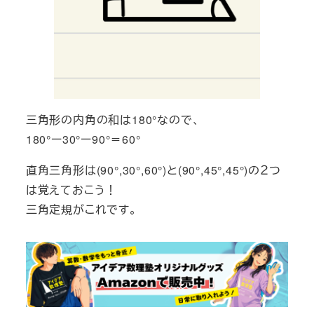
三角形の内角の和は180°なので、
180°ー30°ー90°＝60°
直角三角形は(90°,30°,60°)と(90°,45°,45°)の２つ
は覚えておこう！
三角定規がこれです。