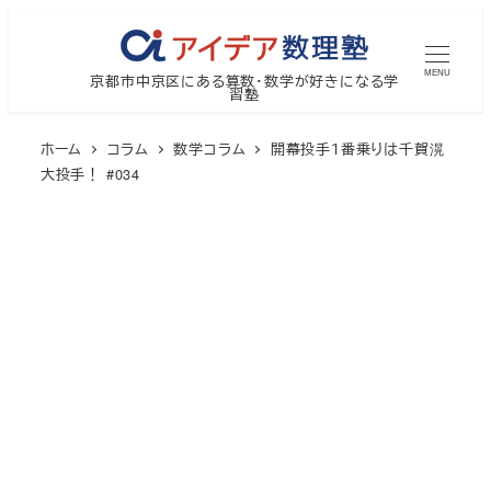
メ
イ
MENU
京都市中京区にある算数・数学が好きになる学
ン
習塾
コ
ン
ホーム
コラム
数学コラム
開幕投手１番乗りは千賀滉
テ
大投手！ #034
ン
ツ
へ
移
動