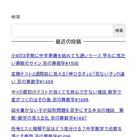
検索
検索
最近の投稿
小6の3学期に中学準備を始めても遅いケース 早めに見た
い算数のサイン 京の算数学#1500
定期テスト2週間前に見える「伸びる子」と「危ない子」の違
い 京の算数学#1499
中1の最初のテストが良くても安心できない理由 数学で
差がつくのはその後 京の算数学#1498
図を書かない子が図形問題を苦手にする本当の理由 算
数・数学の見える化 京の算数学#1497
符号ミスと理解不足はどう見分ける？中学数学で点数を
落とす原因 京の算数学#1496