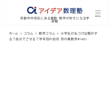
メ
イ
MENU
京都市中京区にある算数・数学が好きになる学
ン
習塾
コ
ン
ホーム
コラム
数学コラム
小学生の丸つけは親がす
テ
る？自分でさせる？学年別の目安 京の算数学#1451
ン
ツ
へ
移
動