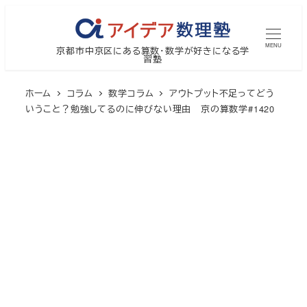
メ
イ
MENU
京都市中京区にある算数・数学が好きになる学
ン
習塾
コ
ン
ホーム
コラム
数学コラム
アウトプット不足ってどう
テ
いうこと？勉強してるのに伸びない理由 京の算数学#1420
ン
ツ
へ
移
動