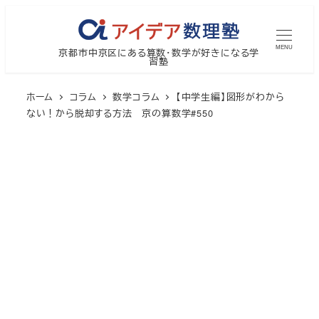
メ
イ
MENU
京都市中京区にある算数・数学が好きになる学
ン
習塾
コ
ン
ホーム
コラム
数学コラム
【中学生編】図形がわから
テ
ない！から脱却する方法 京の算数学#550
ン
ツ
へ
移
動