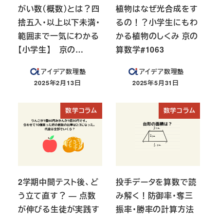
がい数（概数）とは？四
植物はなぜ光合成をす
捨五入・以上以下未満・
るの！？小学生にもわ
範囲まで一気にわかる
かる植物のしくみ 京の
【小学生】 京の…
算数学#1063
アイデア数理塾
アイデア数理塾
2025年2月13日
2025年5月31日
投稿日
投稿日
数学コラム
数学コラム
2学期中間テスト後、ど
投手データを算数で読
う立て直す？ ― 点数
み解く！防御率・奪三
が伸びる生徒が実践す
振率・勝率の計算方法