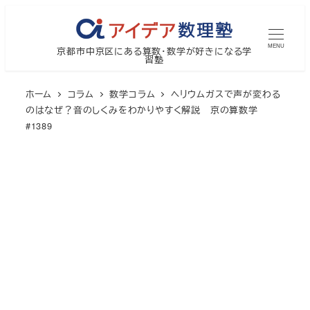
メ
イ
MENU
京都市中京区にある算数・数学が好きになる学
ン
習塾
コ
ン
ホーム
コラム
数学コラム
ヘリウムガスで声が変わる
テ
のはなぜ？音のしくみをわかりやすく解説 京の算数学
#1389
ン
ツ
へ
移
動