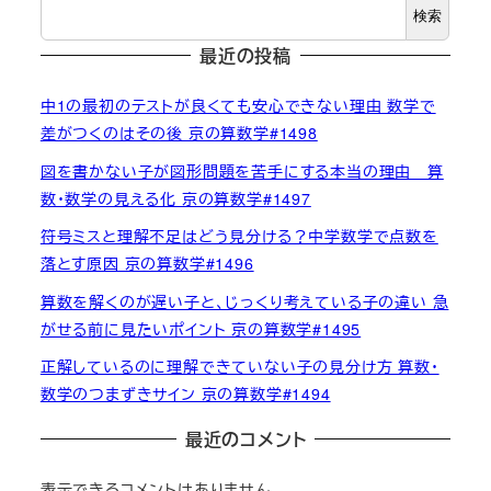
検索
最近の投稿
中1の最初のテストが良くても安心できない理由 数学で
差がつくのはその後 京の算数学#1498
図を書かない子が図形問題を苦手にする本当の理由 算
数・数学の見える化 京の算数学#1497
符号ミスと理解不足はどう見分ける？中学数学で点数を
落とす原因 京の算数学#1496
算数を解くのが遅い子と、じっくり考えている子の違い 急
がせる前に見たいポイント 京の算数学#1495
正解しているのに理解できていない子の見分け方 算数・
数学のつまずきサイン 京の算数学#1494
最近のコメント
表示できるコメントはありません。