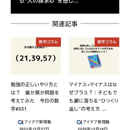
る“人の探求心”を感じ…
関連記事
数学コラム
数学コラム
勉強の正しいやり方と
マイナス×マイナスはな
は？ 量か質か問題を
ぜプラス？｜子どもで
考えてみた 今日の数
も腑に落ちる“ひっくり
学#331
返し”の考え方 …
アイデア数理塾
アイデア数理塾
2022年12月27日
2025年12月18日