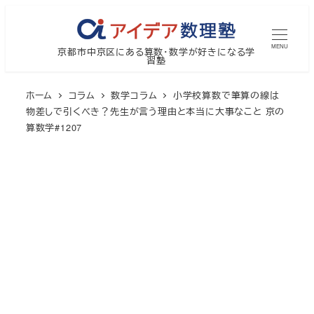
メ
イ
MENU
京都市中京区にある算数・数学が好きになる学
ン
習塾
コ
ン
ホーム
コラム
数学コラム
小学校算数で筆算の線は
テ
物差しで引くべき？先生が言う理由と本当に大事なこと 京の
算数学#1207
ン
ツ
へ
移
動