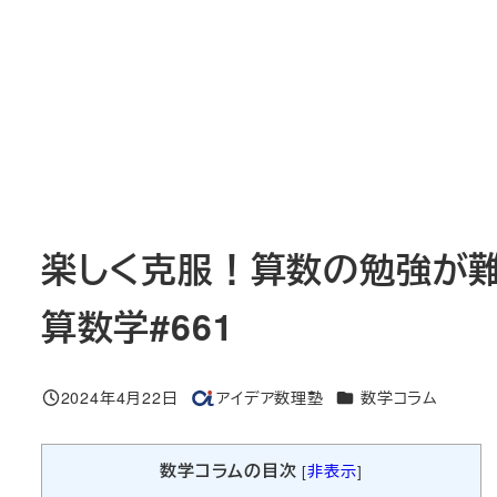
楽しく克服！算数の勉強が難
算数学#661
カテゴリー
2024年4月22日
アイデア数理塾
数学コラム
投稿日
著
者
数学コラムの目次
[
非表示
]