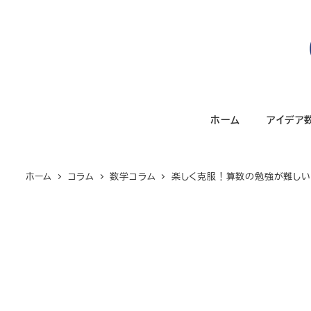
メ
イ
ン
コ
ン
テ
ホーム
アイデア
ン
ツ
へ
ホーム
コラム
数学コラム
楽しく克服！算数の勉強が難しいと
移
動