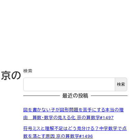
検索
 京の
検索
最近の投稿
図を書かない子が図形問題を苦手にする本当の理
由 算数・数学の見える化 京の算数学#1497
符号ミスと理解不足はどう見分ける？中学数学で点
数を落とす原因 京の算数学#1496