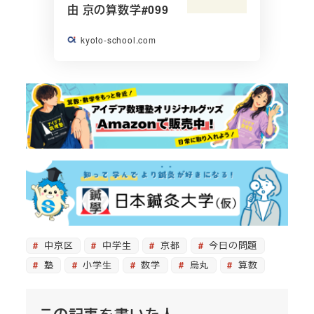
由 京の算数学#099
kyoto-school.com
中京区
中学生
京都
今日の問題
塾
小学生
数学
烏丸
算数