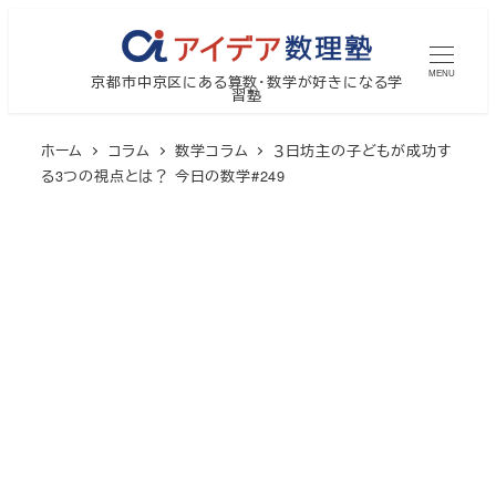
メ
イ
MENU
京都市中京区にある算数・数学が好きになる学
ン
習塾
コ
ン
ホーム
コラム
数学コラム
３日坊主の子どもが成功す
テ
る3つの視点とは？ 今日の数学#249
ン
ツ
へ
移
動