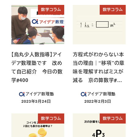
数学コラム
数学コラム
【烏丸少人数指導】アイ
方程式がわからない本
デア数理塾です 改め
当の理由｜“移項”の意
て自己紹介 今日の数
味を理解すればミスが
学#400
減る 京の算数学#…
アイデア数理塾
アイデア数理塾
2023年3月24日
2022年2月3日
投稿日
投稿日
数学コラム
数学コラム