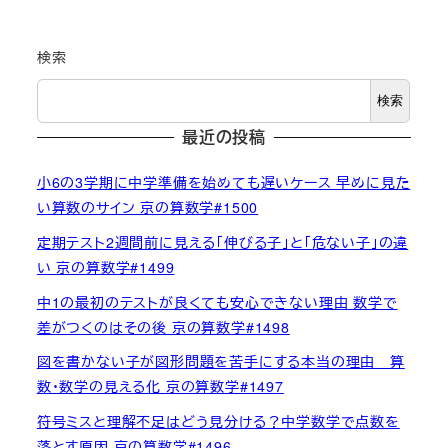
検索
検索
最近の投稿
小6の3学期に中学準備を始めても遅いケース 早めに見た
い算数のサイン 京の算数学#1500
定期テスト2週間前に見える「伸びる子」と「危ない子」の違
い 京の算数学#1499
中1の最初のテストが良くても安心できない理由 数学で
差がつくのはその後 京の算数学#1498
図を書かない子が図形問題を苦手にする本当の理由 算
数・数学の見える化 京の算数学#1497
符号ミスと理解不足はどう見分ける？中学数学で点数を
落とす原因 京の算数学#1496