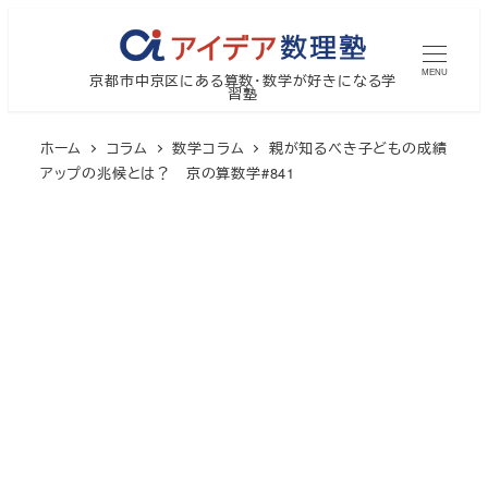
メ
イ
MENU
京都市中京区にある算数・数学が好きになる学
ン
習塾
コ
ン
ホーム
コラム
数学コラム
親が知るべき子どもの成績
テ
アップの兆候とは？ 京の算数学#841
ン
ツ
へ
移
動