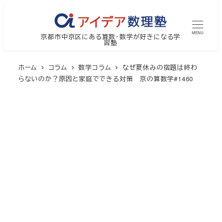
メ
イ
MENU
京都市中京区にある算数・数学が好きになる学
ン
習塾
コ
ン
ホーム
コラム
数学コラム
なぜ夏休みの宿題は終わ
テ
らないのか？原因と家庭でできる対策 京の算数学#1460
ン
ツ
へ
移
動