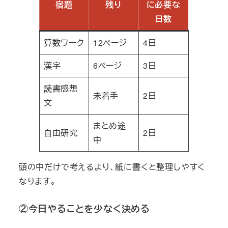
宿題
残り
に必要な
日数
算数ワーク
12ページ
4日
漢字
6ページ
3日
読書感想
未着手
2日
文
まとめ途
自由研究
2日
中
頭の中だけで考えるより、紙に書くと整理しやすく
なります。
②今日やることを少なく決める