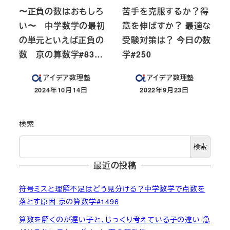
〜正負の数はおもしろ
苦手を克服するか？得
い〜 中学数学の最初
意を伸ばすか？ 最適な
の単元といえば正負の
受験対策は？ 今日の数
数 京の算数学#83…
学#250
アイデア数理塾
アイデア数理塾
2024年10月14日
2022年9月23日
投稿日
投稿日
検索
検索
最近の投稿
符号ミスと理解不足はどう見分ける？中学数学で点数を
落とす原因 京の算数学#1496
算数を解くのが遅い子と、じっくり考えている子の違い 急