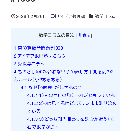
カテゴリー
2026年2月26日
アイデア数理塾
数学コラム
投稿日
著
者
数学コラムの目次
[
非表示
]
1
京の算数学問題#1333
2
アイデア数理塾はこちら
3
算数学コラム
4
ものさしの0が合わない子の直し方｜測る前の3
秒ルール（小2あるある）
4.1
なぜ「0問題」が起きるの？
4.1.1
1）ものさしの「端＝0」だと思っている
4.1.2
2）0は見てるけど、ズレたまま測り始め
ている
4.1.3
3）どっち側の目盛りを読むか迷う（左
右で数字が逆）