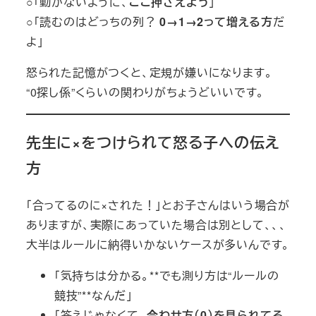
○「動かないように、
ここ押さえよう
」
○「読むのはどっちの列？
0→1→2って増える方
だ
よ」
怒られた記憶がつくと、定規が嫌いになります。
“0探し係”くらいの関わりがちょうどいいです。
先生に×をつけられて怒る子への伝え
方
「合ってるのに×された！」とお子さんはいう場合が
ありますが、実際にあっていた場合は別として、、、
大半はルールに納得いかないケースが多いんです。
「気持ちは分かる。**でも測り方は“ルールの
競技”**なんだ」
「答えじゃなくて、
合わせ方（0）を見られてる