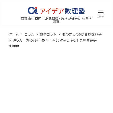
メ
イ
MENU
京都市中京区にある算数・数学が好きになる学
ン
習塾
コ
ン
ホーム
コラム
数学コラム
ものさしの0が合わない子
テ
の直し方 測る前の3秒ルール【小2あるある】 京の算数学
#1333
ン
ツ
へ
移
動