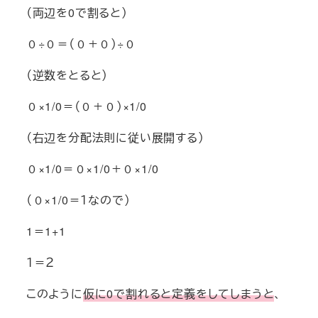
（両辺を0で割ると）
０÷０＝（０＋０）÷０
（逆数をとると）
０×1/0＝（０＋０）×1/0
（右辺を分配法則に従い展開する）
０×1/0＝０×1/0＋０×1/0
（０×1/0＝１なので）
1＝1+1
１＝２
このように
仮に0で割れると定義をしてしまうと
、