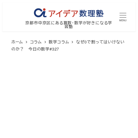
メ
イ
MENU
京都市中京区にある算数・数学が好きになる学
ン
習塾
コ
ン
ホーム
コラム
数学コラム
なぜ0で割ってはいけない
テ
のか？ 今日の数学#327
ン
ツ
へ
移
動