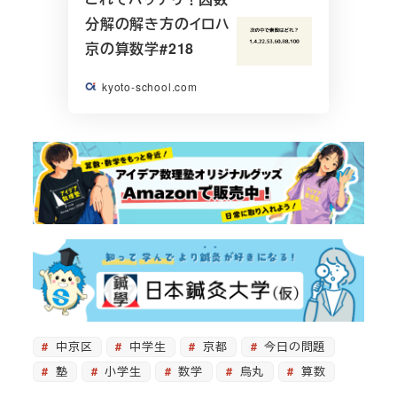
分解の解き方のイロハ
京の算数学#218
kyoto-school.com
中京区
中学生
京都
今日の問題
塾
小学生
数学
烏丸
算数