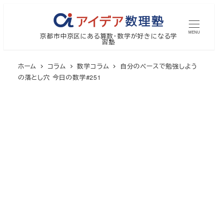
メ
イ
MENU
京都市中京区にある算数・数学が好きになる学
ン
習塾
コ
ン
ホーム
コラム
数学コラム
自分のペースで勉強しよう
テ
の落とし穴 今日の数学#251
ン
ツ
へ
移
動