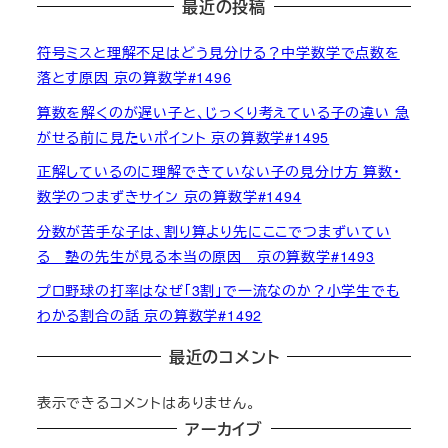
最近の投稿
符号ミスと理解不足はどう見分ける？中学数学で点数を
落とす原因 京の算数学#1496
算数を解くのが遅い子と、じっくり考えている子の違い 急
がせる前に見たいポイント 京の算数学#1495
正解しているのに理解できていない子の見分け方 算数・
数学のつまずきサイン 京の算数学#1494
分数が苦手な子は、割り算より先にここでつまずいてい
る 塾の先生が見る本当の原因 京の算数学#1493
プロ野球の打率はなぜ「3割」で一流なのか？小学生でも
わかる割合の話 京の算数学#1492
最近のコメント
表示できるコメントはありません。
アーカイブ