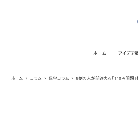
メ
イ
ン
コ
ン
テ
ホーム
アイデア
ン
ツ
へ
ホーム
コラム
数学コラム
9割の人が間違える「110円問題
移
動