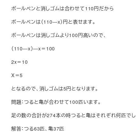
ボールペンと消しゴムは合わせて110円だから
ボールペンは（110―x）円と表せます。
ボールペンは消しゴムより100円高いので、
（110―x）―x＝100
2x＝10
X＝5
となるので、消しゴムは5円となります。
問題：つると亀が合わせて100匹います。
足の数の合計が274本の時つると亀はそれぞれ何匹でし
解答：つる63匹、亀37匹