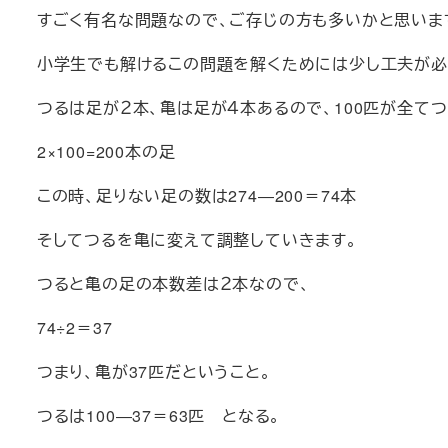
すごく有名な問題なので、ご存じの方も多いかと思いま
小学生でも解けるこの問題を解くためには少し工夫が必
つるは足が２本、亀は足が４本あるので、100匹が全て
2×100=200本の足
この時、足りない足の数は274―200＝74本
そしてつるを亀に変えて調整していきます。
つると亀の足の本数差は２本なので、
74÷2＝37
つまり、亀が37匹だということ。
つるは100―37＝63匹 となる。