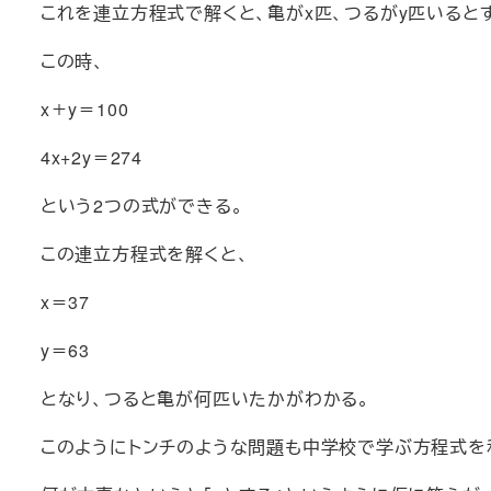
これを連立方程式で解くと、亀がx匹、つるがy匹いると
この時、
x＋y＝100
4x+2y＝274
という2つの式ができる。
この連立方程式を解くと、
x＝37
y＝63
となり、つると亀が何匹いたかがわかる。
このようにトンチのような問題も中学校で学ぶ方程式を