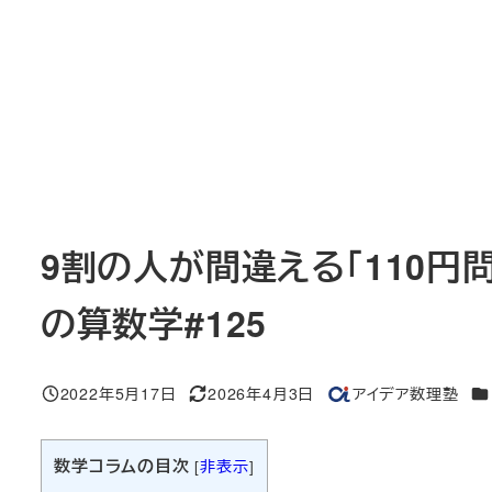
9割の人が間違える「110円
の算数学#125
カ
2022年5月17日
2026年4月3日
アイデア数理塾
投稿日
更新日
著
者
数学コラムの目次
[
非表示
]