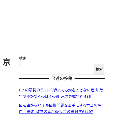
検索
 京
検索
最近の投稿
中1の最初のテストが良くても安心できない理由 数
学で差がつくのはその後 京の算数学#1498
図を書かない子が図形問題を苦手にする本当の理
由 算数・数学の見える化 京の算数学#1497