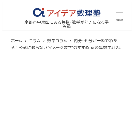
メ
イ
MENU
京都市中京区にある算数・数学が好きになる学
ン
習塾
コ
ン
ホーム
コラム
数学コラム
内分・外分が一瞬でわか
テ
る！公式に頼らない“イメージ数学”のすすめ 京の算数学#124
ン
ツ
へ
移
動