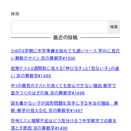
検索
検索
最近の投稿
小6の3学期に中学準備を始めても遅いケース 早めに見た
い算数のサイン 京の算数学#1500
定期テスト2週間前に見える「伸びる子」と「危ない子」の違
い 京の算数学#1499
中1の最初のテストが良くても安心できない理由 数学で
差がつくのはその後 京の算数学#1498
図を書かない子が図形問題を苦手にする本当の理由 算
数・数学の見える化 京の算数学#1497
符号ミスと理解不足はどう見分ける？中学数学で点数を
落とす原因 京の算数学#1496