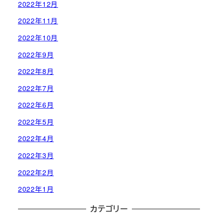
2022年12月
2022年11月
2022年10月
2022年9月
2022年8月
2022年7月
2022年6月
2022年5月
2022年4月
2022年3月
2022年2月
2022年1月
カテゴリー