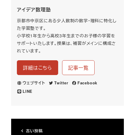
アイデア数理塾
京都市中京区にある少人数制の数学・理科に特化し
た学習塾です。
小学校1年生から高校3年生までのお子様の学習を
サポートいたします。授業は、補習がメインに構成さ
れています。
詳細はこちら
記事一覧
ウェブサイト
Twitter
Facebook
LINE
古い投稿