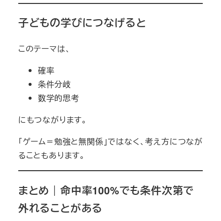
子どもの学びにつなげると
このテーマは、
確率
条件分岐
数学的思考
にもつながります。
「ゲーム＝勉強と無関係」ではなく、考え方につなが
ることもあります。
まとめ｜命中率100%でも条件次第で
外れることがある