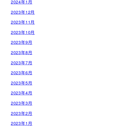
2024年1月
2023年12月
2023年11月
2023年10月
2023年9月
2023年8月
2023年7月
2023年6月
2023年5月
2023年4月
2023年3月
2023年2月
2023年1月