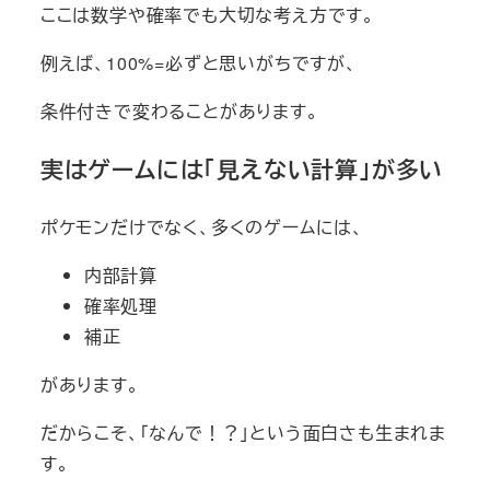
ここは数学や確率でも大切な考え方です。
例えば、100%=必ずと思いがちですが、
条件付きで変わることがあります。
実はゲームには「見えない計算」が多い
ポケモンだけでなく、多くのゲームには、
内部計算
確率処理
補正
があります。
だからこそ、「なんで！？」という面白さも生まれま
す。