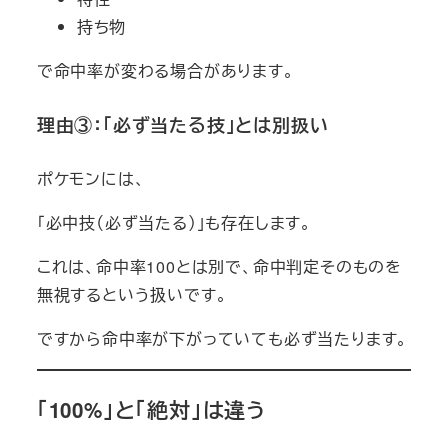
持ち物
で命中率が変わる場合があります。
理由③：「必ず当たる技」とは別扱い
ポケモンには、
「必中技（必ず当たる）」も存在します。
これは、命中率100とは別で、命中判定そのものを
無視するという扱いです。
ですから命中率が下がっていても必ず当たります。
「100%」と「絶対」は違う