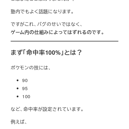
塾内でもよく話題になります。
ですがこれ、バグのせいではなく、
ゲーム内の仕組みによってはずれるのです。
まず「命中率100%」とは？
ポケモンの技には、
90
95
100
など、命中率が設定されています。
例えば、