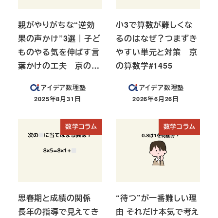
親がやりがちな“逆効
小3で算数が難しくな
果の声かけ”3選｜子ど
るのはなぜ？つまずき
ものやる気を伸ばす言
やすい単元と対策 京
葉かけの工夫 京の…
の算数学#1455
アイデア数理塾
アイデア数理塾
2025年8月31日
2026年6月26日
投稿日
投稿日
数学コラム
数学コラム
思春期と成績の関係
“待つ”が一番難しい理
長年の指導で見えてき
由 それだけ本気で考え