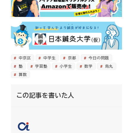
中京区
中学生
京都
今日の問題
塾
学習塾
小学生
数学
烏丸
算数
この記事を書いた人