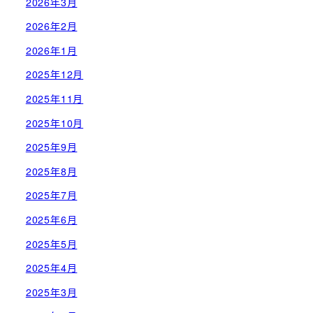
2026年3月
2026年2月
2026年1月
2025年12月
2025年11月
2025年10月
2025年9月
2025年8月
2025年7月
2025年6月
2025年5月
2025年4月
2025年3月