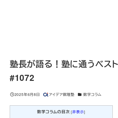
塾長が語る！塾に通うベス
#1072
カテゴリー
2025年6月8日
アイデア数理塾
数学コラム
投稿日
著
者
数学コラムの目次
[
非表示
]