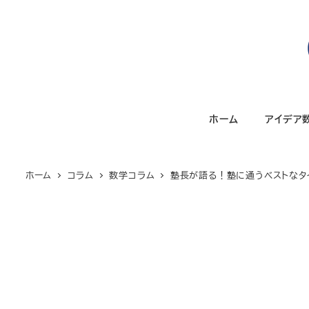
メ
イ
ン
コ
ン
テ
ホーム
アイデア
ン
ツ
へ
ホーム
コラム
数学コラム
塾長が語る！塾に通うベストなタイ
移
動