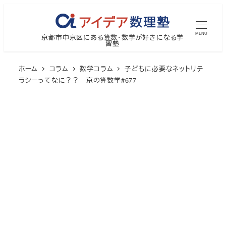
メ
イ
MENU
京都市中京区にある算数・数学が好きになる学
ン
習塾
コ
ン
ホーム
コラム
数学コラム
子どもに必要なネットリテ
テ
ラシーってなに？？ 京の算数学#677
ン
ツ
へ
移
動