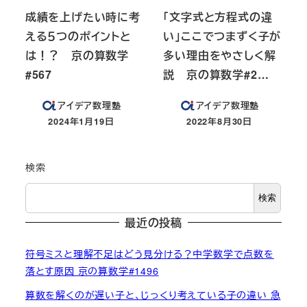
成績を上げたい時に考
「文字式と方程式の違
える５つのポイントと
い」ここでつまずく子が
は！？ 京の算数学
多い理由をやさしく解
#567
説 京の算数学#2…
アイデア数理塾
アイデア数理塾
2024年1月19日
2022年8月30日
投稿日
投稿日
検索
検索
最近の投稿
符号ミスと理解不足はどう見分ける？中学数学で点数を
落とす原因 京の算数学#1496
算数を解くのが遅い子と、じっくり考えている子の違い 急