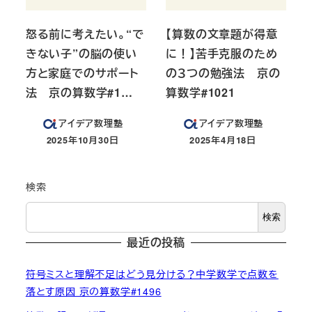
怒る前に考えたい。“で
【算数の文章題が得意
きない子”の脳の使い
に！】苦手克服のため
方と家庭でのサポート
の３つの勉強法 京の
法 京の算数学#1…
算数学#1021
アイデア数理塾
アイデア数理塾
2025年10月30日
2025年4月18日
投稿日
投稿日
検索
検索
最近の投稿
符号ミスと理解不足はどう見分ける？中学数学で点数を
落とす原因 京の算数学#1496