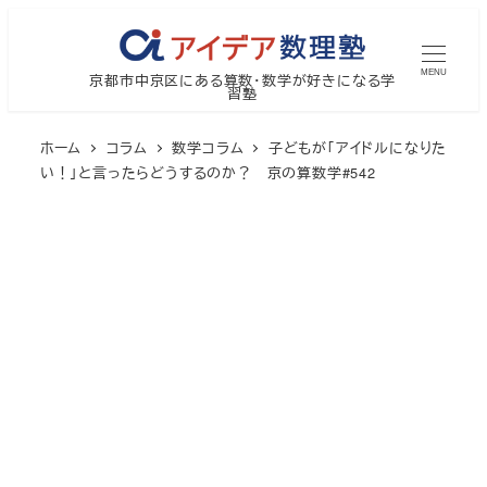
メ
イ
MENU
京都市中京区にある算数・数学が好きになる学
ン
習塾
コ
ン
ホーム
コラム
数学コラム
子どもが「アイドルになりた
テ
い！」と言ったらどうするのか？ 京の算数学#542
ン
ツ
へ
移
動