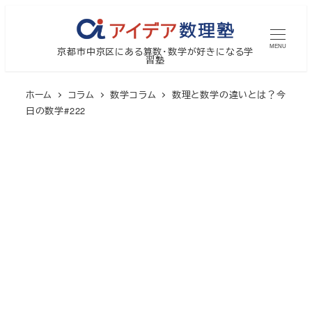
メ
イ
MENU
京都市中京区にある算数・数学が好きになる学
ン
習塾
コ
ン
ホーム
コラム
数学コラム
数理と数学の違いとは？今
テ
日の数学#222
ン
ツ
へ
移
動