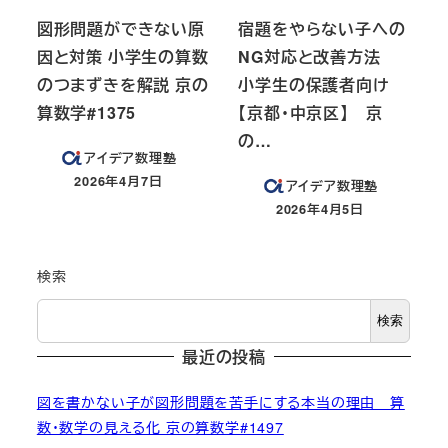
図形問題ができない原
宿題をやらない子への
因と対策 小学生の算数
NG対応と改善方法
のつまずきを解説 京の
小学生の保護者向け
算数学#1375
【京都・中京区】 京
の…
アイデア数理塾
2026年4月7日
アイデア数理塾
投稿日
2026年4月5日
投稿日
検索
検索
最近の投稿
図を書かない子が図形問題を苦手にする本当の理由 算
数・数学の見える化 京の算数学#1497