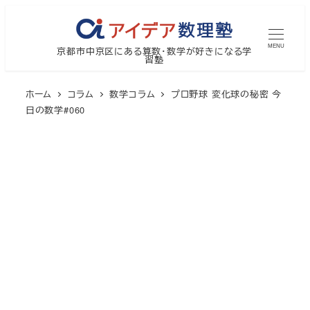
メ
イ
MENU
京都市中京区にある算数・数学が好きになる学
ン
習塾
コ
ン
ホーム
コラム
数学コラム
プロ野球 変化球の秘密 今
テ
日の数学#060
ン
ツ
へ
移
動