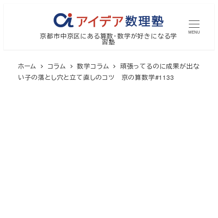
メ
イ
MENU
京都市中京区にある算数・数学が好きになる学
ン
習塾
コ
ン
ホーム
コラム
数学コラム
頑張ってるのに成果が出な
テ
い子の落とし穴と立て直しのコツ 京の算数学#1133
ン
ツ
へ
移
動