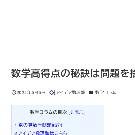
数学高得点の秘訣は問題を捨
カテゴリー
2024年5月5日
アイデア数理塾
数学コラム
投稿日
著
者
数学コラムの目次
[
非表示
]
1
京の算数学問題#674
2
アイデア数理塾はこちら