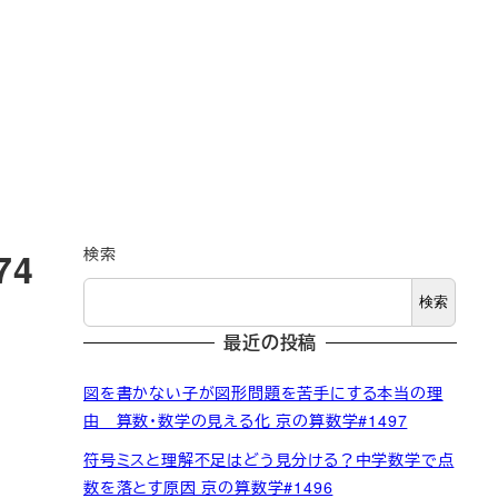
検索
74
検索
最近の投稿
図を書かない子が図形問題を苦手にする本当の理
由 算数・数学の見える化 京の算数学#1497
符号ミスと理解不足はどう見分ける？中学数学で点
数を落とす原因 京の算数学#1496