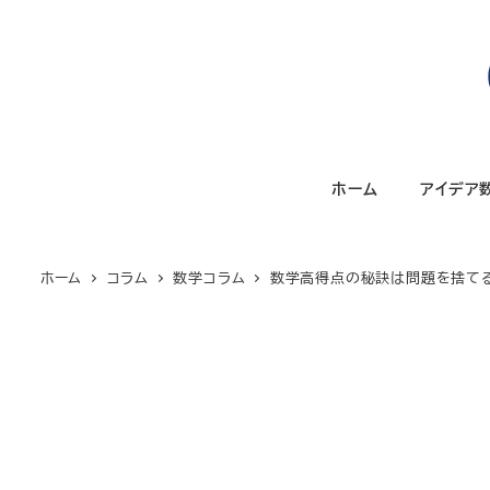
メ
イ
ン
コ
ン
テ
ホーム
アイデア
ン
ツ
へ
ホーム
コラム
数学コラム
数学高得点の秘訣は問題を捨てる
移
動