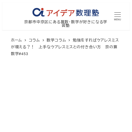
メ
イ
MENU
京都市中京区にある算数・数学が好きになる学
ン
習塾
コ
ン
ホーム
コラム
数学コラム
勉強をすればケアレスミス
テ
が増える？！ 上手なケアレスミスとの付き合い方 京の算
数学#453
ン
ツ
へ
移
動