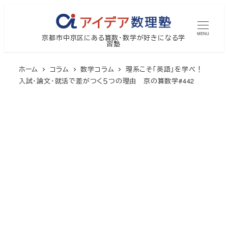
メ
イ
MENU
京都市中京区にある算数・数学が好きになる学
ン
習塾
コ
ン
ホーム
コラム
数学コラム
理系こそ「英語」を学べ！
テ
入試・論文・就活で差がつく５つの理由 京の算数学#442
ン
ツ
へ
移
動