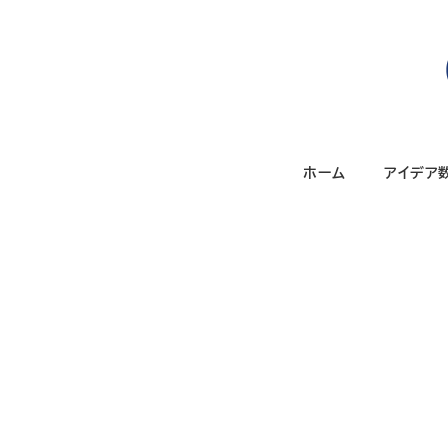
メ
イ
ン
コ
ン
テ
ホーム
アイデア
ン
ツ
へ
移
動