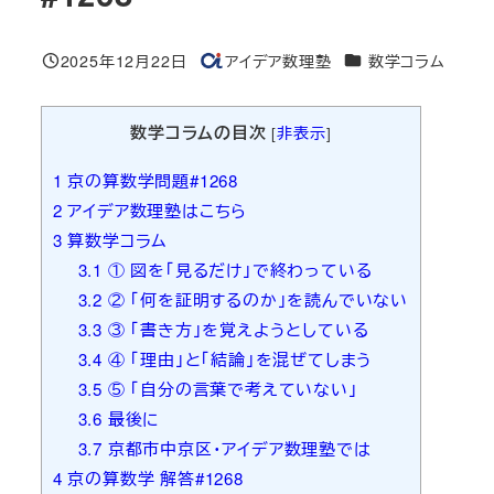
カテゴリー
2025年12月22日
アイデア数理塾
数学コラム
投稿日
著
者
数学コラムの目次
[
非表示
]
1
京の算数学問題#1268
2
アイデア数理塾はこちら
3
算数学コラム
3.1
① 図を「見るだけ」で終わっている
3.2
② 「何を証明するのか」を読んでいない
3.3
③ 「書き方」を覚えようとしている
3.4
④ 「理由」と「結論」を混ぜてしまう
3.5
⑤ 「自分の言葉で考えていない」
3.6
最後に
3.7
京都市中京区・アイデア数理塾では
4
京の算数学 解答#1268