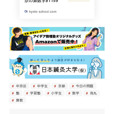
京の算数学#1159
kyoto-school.com
中京区
中学生
京都
今日の問題
塾
学習塾
小学生
数学
烏丸
算数