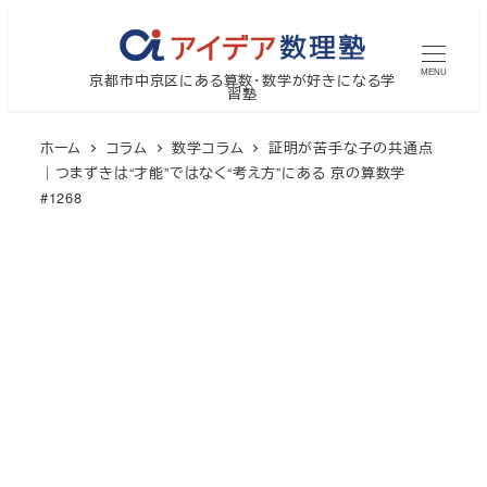
メ
イ
MENU
京都市中京区にある算数・数学が好きになる学
ン
習塾
コ
ン
ホーム
コラム
数学コラム
証明が苦手な子の共通点
テ
｜つまずきは“才能”ではなく“考え方”にある 京の算数学
#1268
ン
ツ
へ
移
動