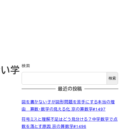
検索
ない学
検索
最近の投稿
図を書かない子が図形問題を苦手にする本当の理
由 算数・数学の見える化 京の算数学#1497
符号ミスと理解不足はどう見分ける？中学数学で点
数を落とす原因 京の算数学#1496