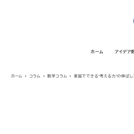
メ
イ
ン
コ
ン
テ
ホーム
アイデア
ン
ツ
へ
ホーム
コラム
数学コラム
家庭でできる“考える力”の伸ばし
移
動