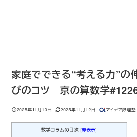
家庭でできる“考える力”の
びのコツ 京の算数学#122
2025年11月10日
2025年11月12日
アイデア数理塾
投稿日
更新日
著
者
数学コラムの目次
[
非表示
]