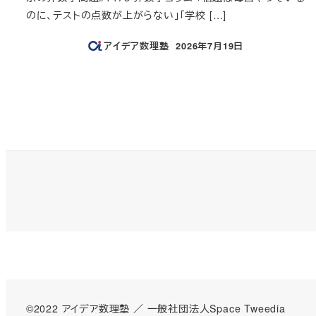
のに、テストの点数が上がらない」「学校 […]
アイデア数理塾
2026年7月19日
投稿日
投
稿
の
ペ
ー
ジ
送
©2022 アイデア数理塾 ／
一般社団法人Space Tweedia
り