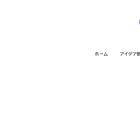
メ
イ
ン
コ
ン
テ
ホーム
アイデア
ン
ツ
へ
移
動