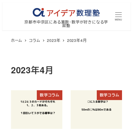
メ
イ
MENU
京都市中京区にある算数・数学が好きになる学
ン
習塾
コ
ン
ホーム
コラム
2023年
2023年4月
テ
ン
ツ
2023年4月
へ
移
動
数学コラム
数学コラム