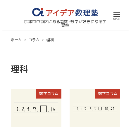
メ
イ
MENU
京都市中京区にある算数・数学が好きになる学
ン
習塾
コ
ン
ホーム
コラム
理科
テ
ン
ツ
理科
へ
移
動
数学コラム
数学コラム